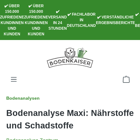
✔️ ÜBER
✔️ ÜBER
alt springen
150.000
150.000
✔️
✔️ FACHLABOR
✔️
ZUFRIEDENE
ZUFRIEDENE
VERSAND
✔️ VERSTÄNDLICHE
IN
KUNDINNEN
KUNDINNEN
IN 24
ERGEBNISBERICHTE
DEUTSCHLAND
B
UND
UND
STUNDEN
KUNDEN
KUNDEN
Bodenanalysen
Bodenanalyse Maxi: Nährstoffe
und Schadstoffe