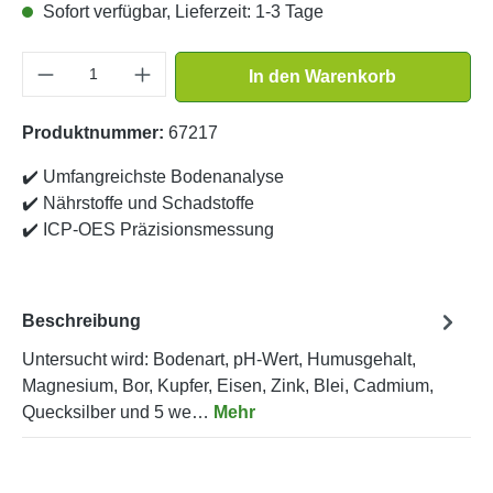
Sofort verfügbar, Lieferzeit: 1-3 Tage
Produkt Anzahl: Gib den gewünschten Wert e
In den Warenkorb
Produktnummer:
67217
✔️
Umfangreichste Bodenanalyse
✔️
Nährstoffe und Schadstoffe
✔️
ICP-OES Präzisionsmessung
Beschreibung
Untersucht wird: Bodenart, pH-Wert, Humusgehalt,
Magnesium, Bor, Kupfer, Eisen, Zink, Blei, Cadmium,
Quecksilber und 5 we…
Mehr