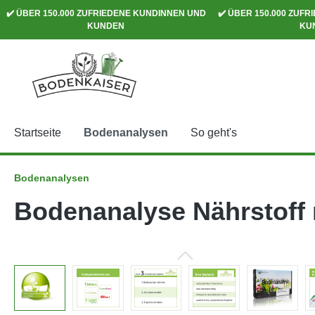
✔️ ÜBER 150.000 ZUFRIEDENE KUNDINNEN UND
✔️ ÜBER 150.000 ZUF
springen
Zur Hauptnavigation springen
KUNDEN
KU
Startseite
Bodenanalysen
So geht's
Bodenanalysen
Bodenanalyse Nährstoff 
Bildergalerie überspringen