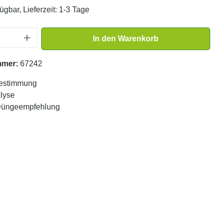
ügbar, Lieferzeit: 1-3 Tage
Anzahl: Gib den gewünschten Wert ein oder
In den Warenkorb
mmer:
67242
estimmung
lyse
 Düngeempfehlung