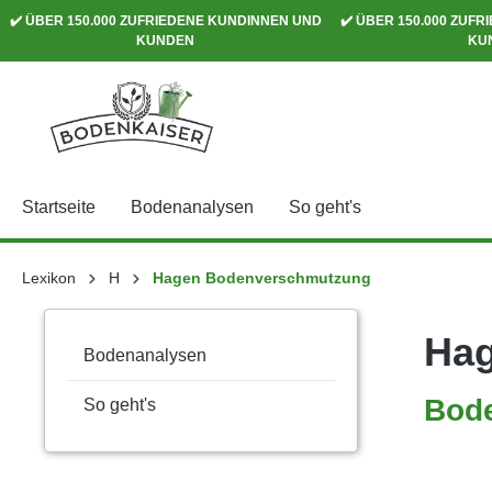
✔️ ÜBER 150.000 ZUFRIEDENE KUNDINNEN UND
✔️ ÜBER 150.000 ZUF
springen
Zur Hauptnavigation springen
KUNDEN
KU
Startseite
Bodenanalysen
So geht's
Lexikon
H
Hagen Bodenverschmutzung
Ha
Bodenanalysen
Bod
So geht's