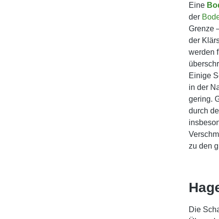
Eine
Bo
der
Bod
Grenze 
der Klär
werden f
überschr
Einige S
in der N
gering. 
durch de
insbeso
Verschmu
zu den g
Hag
Die Scha