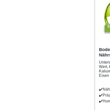
Bode
Nährs
Unters
Wert,
Kalium
Eisen 
✔️Nähr
✔️Prä
✔️Hum