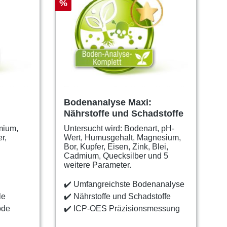
%
Bodenanalyse Maxi:
Nährstoffe und Schadstoffe
mium,
Untersucht wird: Bodenart, pH-
r,
Wert, Humusgehalt, Magnesium,
Bor, Kupfer, Eisen, Zink, Blei,
Cadmium, Quecksilber und 5
weitere Parameter.
✔️
Umfangreichste Bodenanalyse
le
✔️
Nährstoffe und Schadstoffe
ode
✔️
ICP-OES Präzisionsmessung