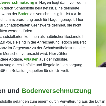
denverschmutzung
in
Hagen
liegt dann vor, wenn
en
durch Schadstoffe belastet ist. Eine definierte
– wann der
Boden
als verschmutzt gilt – ist u.a. in
schlammverordnung auch für Hagen geregelt. Hier
ür Schadstoffarten Grenzwerte definiert, die nicht
itten werden dürfen.
chadstoffarten kommen als natürlicher Bestandteil
atur vor, sie sind in der Anreicherung jedoch äußerst
Ganz im Gegensatz zu der Schadstoffbelastung, die
n Menschen verursacht wird. Hier zählen
ndere Abgase,
Altlasten
aus der Industrie,
tzung durch Unfälle und illegale Müllentsorgung
rößten Belastungsquellen für die Umwelt.
en und
Bodenverschmutzung
dstoffe gelangen zum einem durch Verwitterung aus der Luft i