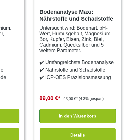
Bodenanalyse Maxi:
Nährstoffe und Schadstoffe
mium,
Untersucht wird: Bodenart, pH-
r,
Wert, Humusgehalt, Magnesium,
Bor, Kupfer, Eisen, Zink, Blei,
Cadmium, Quecksilber und 5
weitere Parameter.
✔️
Umfangreichste Bodenanalyse
le
✔️
Nährstoffe und Schadstoffe
ode
✔️
ICP-OES Präzisionsmessung
89,00 €*
93,00 €*
(4.3% gespart)
In den Warenkorb
Details