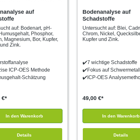
nanalyse auf
Bodenanalyse auf
toffe
Schadstoffe
ucht auf: Bodenart, pH-
Untersucht auf: Blei, Cad
 Humusgehalt, Phosphor,
Chrom, Nickel, Quecksilbe
, Magnesium, Bor, Kupfer,
Kupfer und Zink.
und Zink.
stoffanalyse
✔️
7 wichtige Schadstoffe
zise ICP-OES Methode
✔️
Fokus auf Schwermetal
usgehalt-Schätzung
✔️
ICP-OES Analysemeth
 €*
49,00 €*
In den Warenkorb
In den Warenkorb
Details
Details