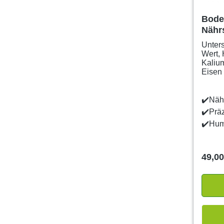
Bode
Nährs
Unters
Wert,
Kalium
Eisen 
✔️Nähr
✔️Prä
✔️Hum
49,00