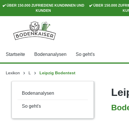
✔️ ÜBER 150.000 ZUFRIEDENE KUNDINNEN UND
✔️ ÜBER 150.000 ZUF
springen
Zur Hauptnavigation springen
KUNDEN
KU
Startseite
Bodenanalysen
So geht's
Lexikon
L
Leipzig Bodentest
Lei
Bodenanalysen
Bode
So geht's