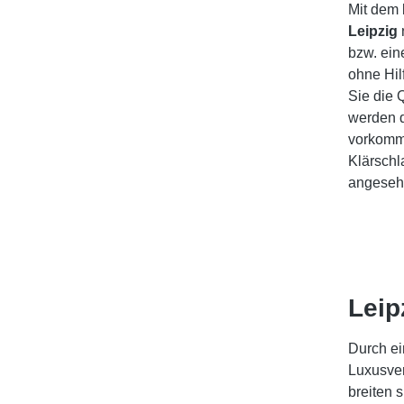
Mit dem 
Leipzig
bzw. ein
ohne Hil
Sie die 
werden d
vorkomme
Klärschl
angesehe
Leip
Durch e
Luxusver
breiten 