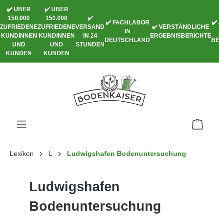
✔️ ÜBER
✔️ ÜBER
alt springen
150.000
150.000
✔️
✔️ FACHLABOR
✔️
ZUFRIEDENE
ZUFRIEDENE
VERSAND
✔️ VERSTÄNDLICHE
IN
KUNDINNEN
KUNDINNEN
IN 24
ERGEBNISBERICHTE
DEUTSCHLAND
B
UND
UND
STUNDEN
KUNDEN
KUNDEN
Lexikon
L
Ludwigshafen Bodenuntersuchung
Ludwigshafen
Bodenuntersuchung