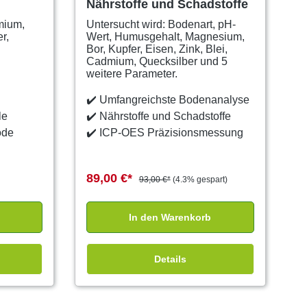
Nährstoffe und Schadstoffe
mium,
Untersucht wird: Bodenart, pH-
r,
Wert, Humusgehalt, Magnesium,
Bor, Kupfer, Eisen, Zink, Blei,
Cadmium, Quecksilber und 5
weitere Parameter.
✔️
Umfangreichste Bodenanalyse
le
✔️
Nährstoffe und Schadstoffe
ode
✔️
ICP-OES Präzisionsmessung
89,00 €*
93,00 €*
(4.3% gespart)
In den Warenkorb
Details