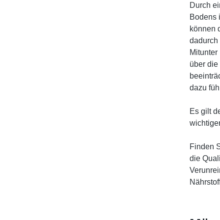
Durch e
Bodens i
können d
dadurch 
Mitunter
über die
beeinträ
dazu füh
Es gilt d
wichtige
Finden S
die Qual
Verunrei
Nährstof