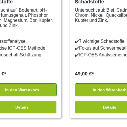
toffe
Schadstoffe
ucht auf: Bodenart, pH-
Untersucht auf: Blei, Cad
 Humusgehalt, Phosphor,
Chrom, Nickel, Quecksilbe
, Magnesium, Bor, Kupfer,
Kupfer und Zink.
und Zink.
stoffanalyse
✔️
7 wichtige Schadstoffe
zise ICP-OES Methode
✔️
Fokus auf Schwermetal
usgehalt-Schätzung
✔️
ICP-OES Analysemeth
 €*
49,00 €*
In den Warenkorb
In den Warenkorb
Details
Details