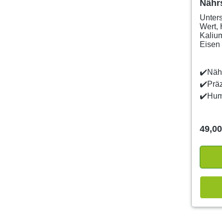
Nährs
Unters
Wert,
Kalium
Eisen 
✔️Nähr
✔️Prä
✔️Hum
49,00