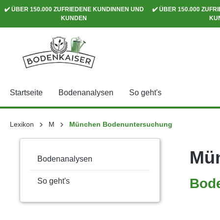
✔️ ÜBER 150.000 ZUFRIEDENE KUNDINNEN UND
✔️ ÜBER 150.000 ZUF
springen
Zur Hauptnavigation springen
KUNDEN
KU
Startseite
Bodenanalysen
So geht's
Lexikon
M
München Bodenuntersuchung
Mü
Bodenanalysen
Bod
So geht's