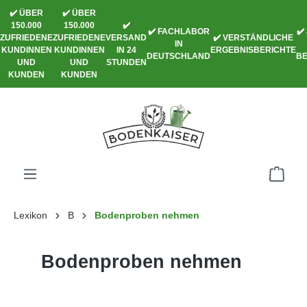
✔️ ÜBER
✔️ ÜBER
alt springen
150.000
150.000
✔️
✔️ FACHLABOR
✔️
ZUFRIEDENE
ZUFRIEDENE
VERSAND
✔️ VERSTÄNDLICHE
IN
KUNDINNEN
KUNDINNEN
IN 24
ERGEBNISBERICHTE
DEUTSCHLAND
B
UND
UND
STUNDEN
KUNDEN
KUNDEN
Lexikon
B
Bodenproben nehmen
Bodenproben nehmen