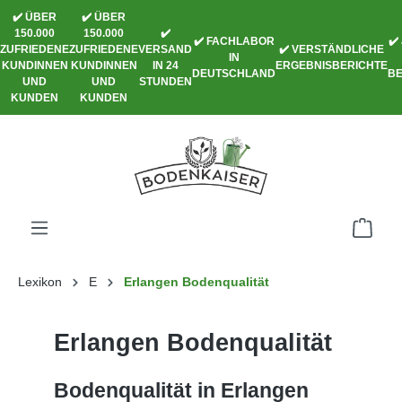
✔️ ÜBER
✔️ ÜBER
alt springen
150.000
150.000
✔️
✔️ FACHLABOR
✔️
ZUFRIEDENE
ZUFRIEDENE
VERSAND
✔️ VERSTÄNDLICHE
IN
KUNDINNEN
KUNDINNEN
IN 24
ERGEBNISBERICHTE
DEUTSCHLAND
B
UND
UND
STUNDEN
KUNDEN
KUNDEN
Lexikon
E
Erlangen Bodenqualität
Erlangen Bodenqualität
Bodenqualität in Erlangen